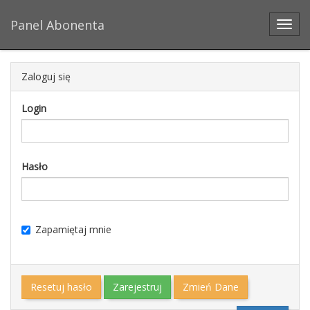
Panel Abonenta
Toggl
Zaloguj się
Login
Hasło
Zapamiętaj mnie
Resetuj hasło
Zarejestruj
Zmień Dane