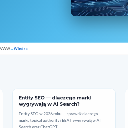
y WWW
Wiedza
Entity SEO — dlaczego marki
wygrywają w AI Search?
Entity SEO w 2026 roku — sprawdź dlaczego
marki, topical authority i EEAT wygrywają w AI
Search oraz ChatGPT.