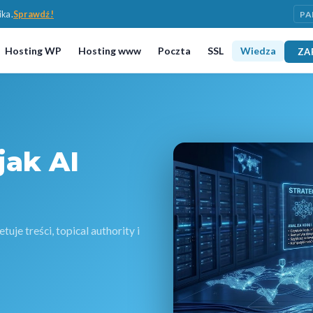
ika.
Sprawdź!
PA
Hosting WP
Hosting www
Poczta
SSL
Wiedza
ZA
jak AI
je treści, topical authority i