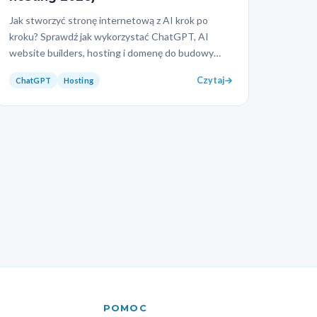
Jak stworzyć stronę internetową z AI krok po
kroku? Sprawdź jak wykorzystać ChatGPT, AI
website builders, hosting i domenę do budowy
strony WWW w 2026 r…
Czytaj
ChatGPT
Hosting
POMOC