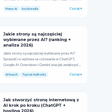
jak publikować…
Czytaj
Prawo AI
Social media
Jakie strony są najczęściej
wybierane przez AI? (ranking +
analiza 2026)
Jakie strony są najczęściej wybierane przez AI?
Sprawdź co wpływa na cytowania w ChatGPT,
Google AI Overviews i Gemini oraz jak zwiększyć
widoczność w A…
Czytaj
AI Search
Topical Authority
Jak stworzyć stronę internetową z
AI krok po kroku (ChatGPT +
hosting 2026)