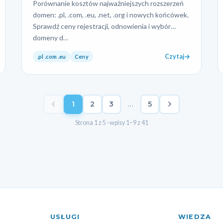
Porównanie kosztów najważniejszych rozszerzeń
domen: .pl, .com, .eu, .net, .org i nowych końcówek.
Sprawdź ceny rejestracji, odnowienia i wybór
domeny d…
Czytaj
.pl .com .eu
Ceny
1
2
3
…
5
Strona 1 z 5 · wpisy 1–9 z 41
USŁUGI
WIEDZA