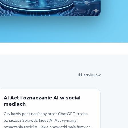
41 artykułów
AI Act i oznaczanie AI w social
mediach
Czy każdy post napisany przez ChatGPT trzeba
oznaczać? Sprawdź, kiedy AI Act wymaga
oznaczania treści AI, jakie obowiązki mają firmy oraz