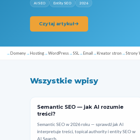
AI SEO
Entity SEO
2026
Czytaj artykuł
Domeny
Hosting
WordPress
SSL
Email
Kreator stron
Stron
Wszystkie wpisy
Semantic SEO — jak AI rozumie
treści?
Semantic SEO w 2026 roku — sprawdź jak AI
interpretuje treści, topical authority i entity SEO w
AI Search.