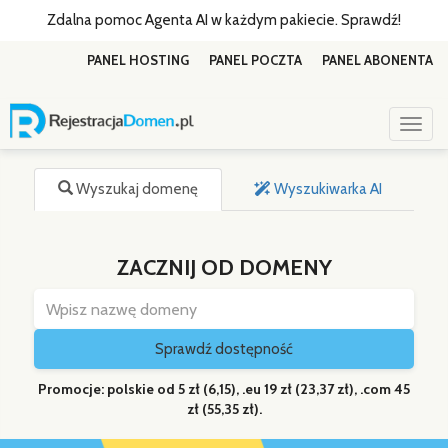
Zdalna pomoc Agenta AI w każdym pakiecie. Sprawdź!
PANEL HOSTING
PANEL POCZTA
PANEL ABONENTA
Toggl
Wyszukaj domenę
Wyszukiwarka AI
ZACZNIJ OD DOMENY
Sprawdź dostępność
Promocje: polskie od 5 zł (6,15), .eu 19 zł (23,37 zł), .com 45
zł (55,35 zł).