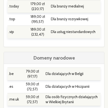
179,00 zł
.today
Dla branży medialnej
(220,17)
189,00 zł
.top
Dla branży rozrywkowej
(195,57)
189,00 zł
.vip
Dla usług niestandardowych
(232,47)
Domeny narodowe
79,00 zł
.be
Dla działających w Belgii
(97,17)
59,00 zł
.es
Dla działajacych w Hiszpanii
(72,57)
59,00 zł
Dla osób fizycznych działających
.me.uk
(72,57)
w Wielkiej Brytanii