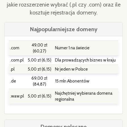
jakie rozszerzenie wybrać (.pl czy .com) oraz ile
kosztuje rejestracja domeny.
Najpopularniejsze domeny
49,00 zł
.com
Numer 1 na świecie
(60,27)
.com.pl
5,00 zł (6,15)
Dla prowadzących biznes w kraju
.pl
5,00 zł (6,15)
Nr jeden w Polsce
69,00 zł
.de
15 mln Abonentów
(84,87)
Najchętniej wybierana domena
.waw.pl
5,00 zł (6,15)
regionalna
Domeny polecane