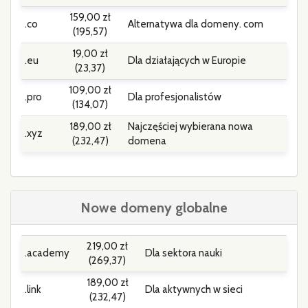
159,00 zł
.co
Alternatywa dla domeny. com
(195,57)
19,00 zł
.eu
Dla działających w Europie
(23,37)
109,00 zł
.pro
Dla profesjonalistów
(134,07)
189,00 zł
Najczęściej wybierana nowa
.xyz
(232,47)
domena
Nowe domeny globalne
219,00 zł
.academy
Dla sektora nauki
(269,37)
189,00 zł
.link
Dla aktywnych w sieci
(232,47)