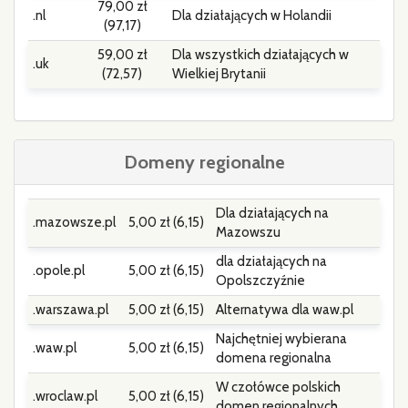
79,00 zł
.nl
Dla działających w Holandii
(97,17)
59,00 zł
Dla wszystkich działających w
.uk
(72,57)
Wielkiej Brytanii
Domeny regionalne
Dla działających na
.mazowsze.pl
5,00 zł (6,15)
Mazowszu
dla działających na
.opole.pl
5,00 zł (6,15)
Opolszczyźnie
.warszawa.pl
5,00 zł (6,15)
Alternatywa dla waw.pl
Najchętniej wybierana
.waw.pl
5,00 zł (6,15)
domena regionalna
W czołówce polskich
.wroclaw.pl
5,00 zł (6,15)
domen regionalnych