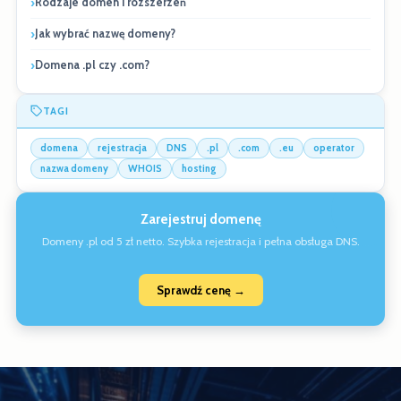
Rodzaje domen i rozszerzeń
Jak wybrać nazwę domeny?
Domena .pl czy .com?
TAGI
domena
rejestracja
DNS
.pl
.com
.eu
operator
nazwa domeny
WHOIS
hosting
Zarejestruj domenę
Domeny .pl od 5 zł netto. Szybka rejestracja i pełna obsługa DNS.
Sprawdź cenę →