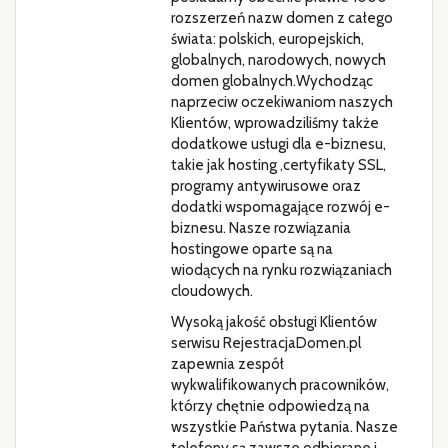
rozszerzeń nazw domen z całego
świata: polskich, europejskich,
globalnych, narodowych, nowych
domen globalnych.Wychodząc
naprzeciw oczekiwaniom naszych
Klientów, wprowadziliśmy także
dodatkowe usługi dla e-biznesu,
takie jak hosting ,certyfikaty SSL,
programy antywirusowe oraz
dodatki wspomagające rozwój e-
biznesu. Nasze rozwiązania
hostingowe oparte są na
wiodących na rynku rozwiązaniach
cloudowych.
Wysoką jakość obsługi Klientów
serwisu RejestracjaDomen.pl
zapewnia zespół
wykwalifikowanych pracowników,
którzy chętnie odpowiedzą na
wszystkie Państwa pytania. Nasze
telefony są zawsze odbierane i