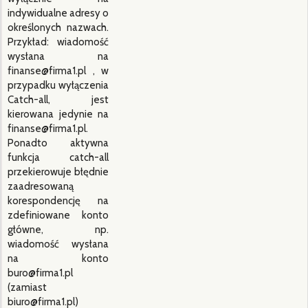
indywidualne adresy o
określonych nazwach.
Przykład: wiadomość
wysłana na
finanse@firma1.pl , w
przypadku wyłączenia
Catch-all, jest
kierowana jedynie na
finanse@firma1.pl.
Ponadto aktywna
funkcja catch-all
przekierowuje błędnie
zaadresowaną
korespondencję na
zdefiniowane konto
główne, np.
wiadomość wysłana
na konto
buro@firma1.pl
(zamiast
biuro@firma1.pl)