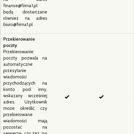
finanse@firma1.pl
będą dostarczane
również na adres
biuro@firma1.pl
Przekierowanie
poczty
Przekierowanie
poczty pozwala na
automatyczne
przesyłanie
wiadomości
przychodzących na
konto pod inny,
wskazany wcześniej
adres. Użytkownik
może określić, czy
przekierowane
wiadomości mają
pozostać na
serwerze, czy też, po