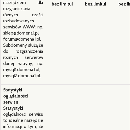
narzędziem dla
bez limitu!
bez limitu!
bez li
rozgraniczania
różnych części
rozbudowanych
serwisów WWW: np.
sklep@domena1.pl,
forum@domena1.pl.
Subdomeny służą że
do rozgraniczenia
różnych serwerów
danej witryny, np.
mysql1.domena1.pl,
mysql2.domena1.pl.
Statystyki
oglądalności
serwisu
Statystyki
oglądalności serwisu
to idealne narzędzie
informacji o tym, ile