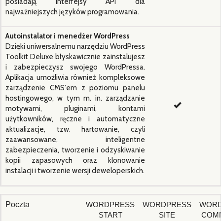
posiadają interfejsy API dla
najważniejszych języków programowania.
Autoinstalator i menedżer WordPress
Dzięki uniwersalnemu narzędziu WordPress
Toolkit Deluxe błyskawicznie zainstalujesz
i zabezpieczysz swojego WordPressa.
Aplikacja umożliwia również kompleksowe
zarządzenie CMS'em z poziomu panelu
hostingowego, w tym m. in. zarządzanie
motywami, pluginami, kontami
użytkowników, ręczne i automatyczne
aktualizacje, tzw. hartowanie, czyli
zaawansowane, inteligentne
zabezpieczenia, tworzenie i odzyskiwanie
kopii zapasowych oraz klonowanie
instalacji i tworzenie wersji deweloperskich.
Poczta
WORDPRESS
WORDPRESS
WORD
START
SITE
COM