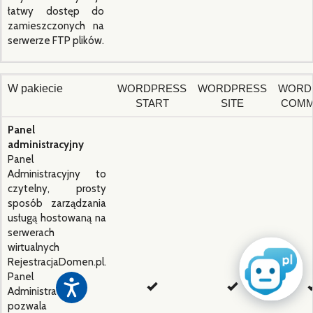
łatwy dostęp do
zamieszczonych na
serwerze FTP plików.
W pakiecie
WORDPRESS
WORDPRESS
WORD
START
SITE
COMM
Panel
administracyjny
Panel
Administracyjny to
czytelny, prosty
sposób zarządzania
usługą hostowaną na
serwerach
wirtualnych
RejestracjaDomen.pl.
Panel
Administracyjny
pozwala