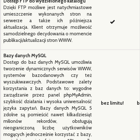
Dostęp FTP do wydzielonego katalogu
Dzięki FTP możliwe jest natychmiastowe
umieszczenie wykonanych stron na
serwerze a także ich późniejsza
aktualizacja. Klient otrzymuje możliwość
samodzielnego decydowania o momencie
publikacji/aktualizacji stron WWW.
Bazy danych MySQL
Dostęp do baz danych MySQL umożliwia
tworzenie dynamicznych serwisów WWW,
systemów bazodanowych czy też
wyszukiwawczych. Podstawowe zalety
korzystania z baz danych to: wygodne
zarządzanie przez panel phpMyAdmin,
szybkość działania i wysoka uniwersalność
bez limitu!
b
języka zapytań. Bazy danych MySQL 5
zdolne są pomieścić nawet kilkadziesiąt
milionów rekordów, obsługują
nieograniczoną liczbę użytkowników
mogących jednocześnie korzystać z bazy,