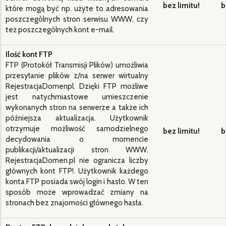
bez limitu!
b
które mogą być np. użyte to adresowania
poszczególnych stron serwisu WWW, czy
też poszczególnych kont e-mail.
Ilość kont FTP
FTP (Protokół Transmisji Plików) umożliwia
przesyłanie plików z/na serwer wirtualny
RejestracjaDomenpl. Dzięki FTP możliwe
jest natychmiastowe umieszczenie
wykonanych stron na serwerze a także ich
późniejsza aktualizacja. Użytkownik
otrzymuje możliwość samodzielnego
bez limitu!
b
decydowania o momencie
publikacji/aktualizacji stron WWW.
RejestracjaDomen.pl nie ogranicza liczby
głównych kont FTP!. Użytkownik każdego
konta FTP posiada swój login i hasło. W ten
sposób może wprowadzać zmiany na
stronach bez znajomości głównego hasła.