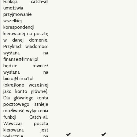
Funkcja catch-all
umożliwia
przyjmowanie
wszelkiej
korespondencji
kierowanej na pocztę
w danej domenie.
Przykład: wiadomość
wysłana na
finanse@firma1.pl
będzie również
wysłana na
biuro@firma1.pl
(określone wcześniej
jako konto główne).
Dla głównego konta
pocztowego istnieje
możliwość wyłączenia
funkcji Catch-all.
Wówczas poczta
kierowana jest
wyłącznie na