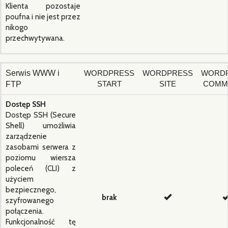
Klienta pozostaje
poufna i nie jest przez
nikogo
przechwytywana.
Serwis WWW i
WORDPRESS
WORDPRESS
WORD
START
SITE
COMM
FTP
Dostęp SSH
Dostęp SSH (Secure
Shell) umożliwia
zarządzenie
zasobami serwera z
poziomu wiersza
poleceń (CLI) z
użyciem
bezpiecznego,
brak
szyfrowanego
połączenia.
Funkcjonalność tę