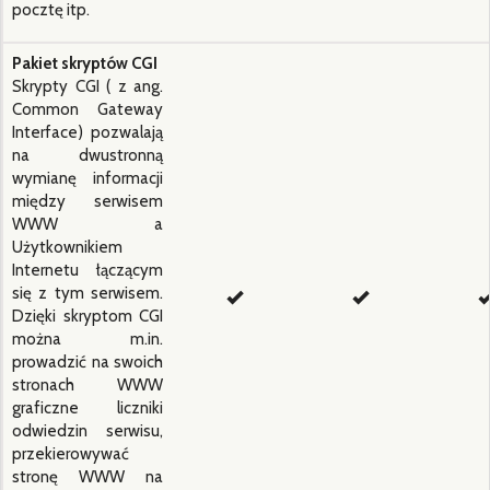
pocztę itp.
Pakiet skryptów CGI
Skrypty CGI ( z ang.
Common Gateway
Interface) pozwalają
na dwustronną
wymianę informacji
między serwisem
WWW a
Użytkownikiem
Internetu łączącym
się z tym serwisem.
Dzięki skryptom CGI
można m.in.
prowadzić na swoich
stronach WWW
graficzne liczniki
odwiedzin serwisu,
przekierowywać
stronę WWW na