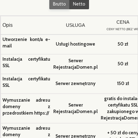
Brutto
Netto
CENA
Opis
USŁUGA
CENY NETTO (BEZ VAT
Utworzenie kont/a e-
Usługi hostingowe
50 zł
mail
Instalacja certyfikatu
Serwer
50 zł
SSL
RejestracjaDomen.pl
Instalacja certyfikatu
Serwer zewnętrzny
150 zł
SSL
gratis do instalac
Wymuszanie adresu
Serwer
certyfikatu SS
domeny z
RejestracjaDomen.pl
zakupionego 
przedrostkiem https://
RejestracjaDome
Wymuszanie adresu
+ 50 zł do cen
domeny z
Serwer zewnętrzny