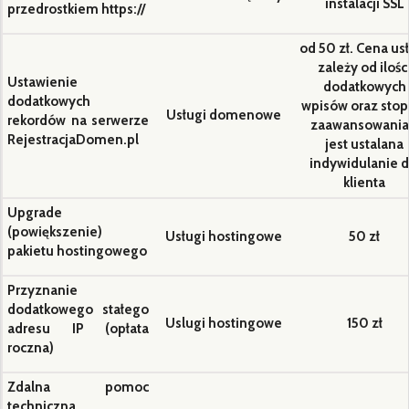
instalacji SSL
przedrostkiem https://
od 50 zł. Cena us
zależy od ilośc
Ustawienie
dodatkowych
dodatkowych
wpisów oraz stop
Usługi domenowe
rekordów na serwerze
zaawansowania
RejestracjaDomen.pl
jest ustalana
indywidulanie d
klienta
Upgrade
(powiększenie)
Usługi hostingowe
50 zł
pakietu hostingowego
Przyznanie
dodatkowego stałego
Uslugi hostingowe
150 zł
adresu IP (opłata
roczna)
Zdalna pomoc
techniczna