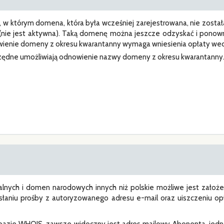
s, w którym domena, która była wcześniej zarejestrowana, nie zos
(nie jest aktywna). Taką domenę można jeszcze odzyskać i ponow
nowienie domeny z okresu kwarantanny wymaga wniesienia opłaty we
rzędne umożliwiają odnowienie nazwy domeny z okresu kwarantanny
nych i domen narodowych innych niż polskie możliwe jest założen
słaniu prośby z autoryzowanego adresu e-mail oraz uiszczeniu o