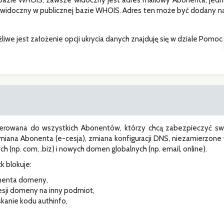
bazie WHOIS, zawsze widoczny jest adres mailowy Abonenta, jedn
 widoczny w publicznej bazie WHOIS. Adres ten może być dodany n
liwe jest założenie opcji ukrycia danych znajduję się w dziale Pomoc
skierowana do wszystkich Abonentów, którzy chcą zabezpieczyć s
ana Abonenta (e-cesja), zmiana konfiguracji DNS, niezamierzone w
h (np. com, .biz) i nowych domen globalnych (np. email, online).
k blokuje:
nenta domeny,
sji domeny na inny podmiot,
kanie kodu authinfo,