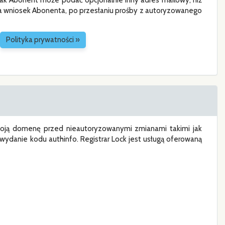
ak Abonent może podać opcjonalnie inny adres mailowy, niż
a wniosek Abonenta, po przesłaniu prośby z autoryzowanego
Polityka prywatności »
woją domenę przed nieautoryzowanymi zmianami takimi jak
ydanie kodu authinfo. Registrar Lock jest usługą oferowaną