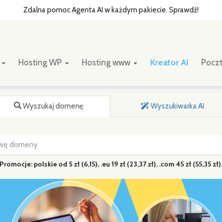
Zdalna pomoc Agenta AI w każdym pakiecie. Sprawdź!
y
Hosting WP
Hosting www
Kreator AI
Pocz
Wyszukaj domenę
Wyszukiwarka AI
Promocje: polskie od 5 zł (6,15), .eu 19 zł (23,37 zł), .com 45 zł (55,35 zł)