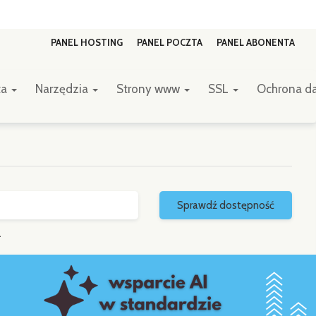
PANEL HOSTING
PANEL POCZTA
PANEL ABONENTA
ta
Narzędzia
Strony www
SSL
Ochrona d
Sprawdź dostępność
.