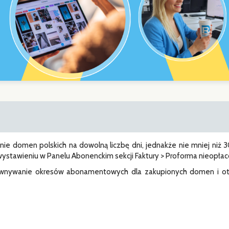
 domen polskich na dowolną liczbę dni, jednakże nie mniej niż 30, a
ystawieniu w Panelu Abonenckim sekcji Faktury > Proforma nieopłac
ównywanie okresów abonamentowych dla zakupionych domen i ot