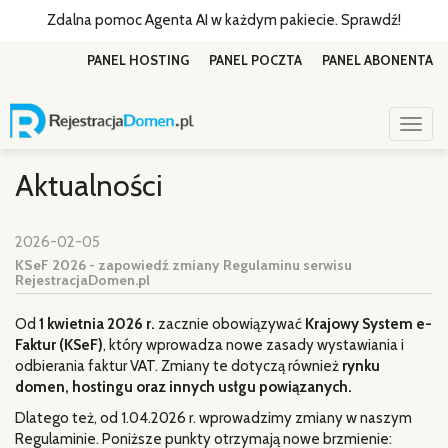
Zdalna pomoc Agenta AI w każdym pakiecie. Sprawdź!
PANEL HOSTING
PANEL POCZTA
PANEL ABONENTA
Togg
navig
Aktualności
2026-02-05
KSeF 2026 - zapowiedź zmiany Regulaminu serwisu
RejestracjaDomen.pl
Od
1 kwietnia 2026 r.
zacznie obowiązywać
Krajowy System e-
Faktur (KSeF)
, który wprowadza nowe zasady wystawiania i
odbierania faktur VAT. Zmiany te dotyczą również
rynku
domen, hostingu oraz innych usłgu powiązanych.
Dlatego też, od 1.04.2026 r. wprowadzimy zmiany w naszym
Regulaminie. Poniższe punkty otrzymają nowe brzmienie: