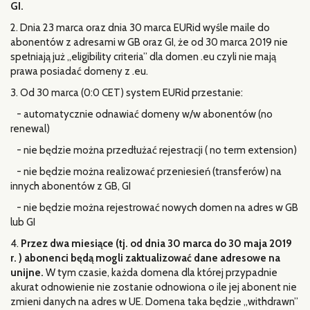
GI.
2. Dnia 23 marca oraz dnia 30 marca EURid wyśle maile do
abonentów z adresami w GB oraz GI, że od 30 marca 2019 nie
spełniają już „eligibility criteria” dla domen .eu czyli nie mają
prawa posiadać domeny z .eu.
3. Od 30 marca (0:0 CET) system EURid przestanie:
- automatycznie odnawiać domeny w/w abonentów (no
renewal)
- nie będzie można przedłużać rejestracji ( no term extension)
- nie będzie można realizować przeniesień (transferów) na
innych abonentów z GB, GI
- nie będzie można rejestrować nowych domen na adres w GB
lub GI
4.
Przez dwa miesiące (tj. od dnia 30 marca do 30 maja 2019
r. ) abonenci będą mogli zaktualizować dane adresowe na
unijne.
W tym czasie, każda domena dla której przypadnie
akurat odnowienie nie zostanie odnowiona o ile jej abonent nie
zmieni danych na adres w UE. Domena taka będzie „withdrawn”