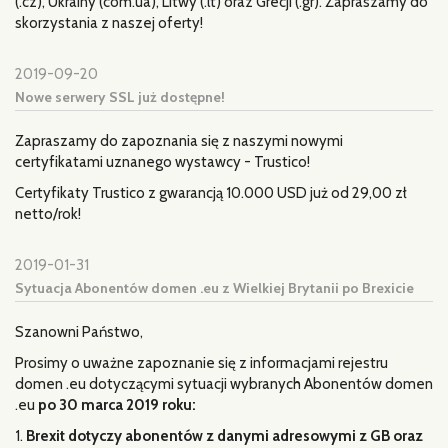
(.cz), Ukrainy (com.ua), Litwy (.lt) oraz Grecji (.gr). Zapraszamy do
skorzystania z naszej oferty!
2019-09-20
Nowe serwery SSL już dostępne!
Zapraszamy do zapoznania się z naszymi nowymi
certyfikatami uznanego wystawcy - Trustico!
Certyfikaty Trustico z gwarancją 10.000 USD już od 29,00 zł
netto/rok!
2019-01-31
Sytuacja Abonentów domen .eu z Wielkiej Brytanii po Brexicie
Szanowni Państwo,
Prosimy o uważne zapoznanie się z informacjami rejestru
domen .eu dotyczącymi sytuacji wybranych Abonentów domen
.eu
po 30 marca 2019 roku:
1.
Brexit dotyczy abonentów z danymi adresowymi z GB oraz