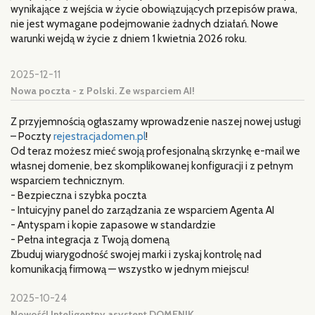
wynikające z wejścia w życie obowiązujących przepisów prawa,
nie jest wymagane podejmowanie żadnych działań. Nowe
warunki wejdą w życie z dniem 1 kwietnia 2026 roku.
2025-12-11
Nowa poczta - z Polski. Ze wsparciem AI!
Z przyjemnością ogłaszamy wprowadzenie naszej nowej usługi
– Poczty
rejestracjadomen.pl
!
Od teraz możesz mieć swoją profesjonalną skrzynkę e-mail we
własnej domenie, bez skomplikowanej konfiguracji i z pełnym
wsparciem technicznym.
- Bezpieczna i szybka poczta
- Intuicyjny panel do zarządzania ze wsparciem Agenta AI
- Antyspam i kopie zapasowe w standardzie
- Pełna integracja z Twoją domeną
Zbuduj wiarygodność swojej marki i zyskaj kontrolę nad
komunikacją firmową — wszystko w jednym miejscu!
2025-10-24
Nowość! Inteligentny asystent DOMENIK