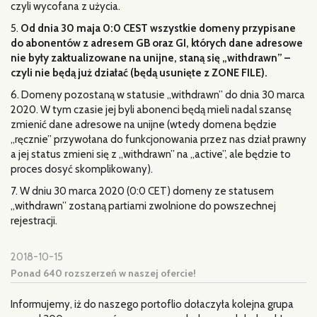
czyli wycofana z użycia.
5.
Od dnia 30 maja 0:0 CEST wszystkie domeny przypisane
do abonentów z adresem GB oraz GI, których dane adresowe
nie były zaktualizowane na unijne, staną się „withdrawn” –
czyli nie będą już działać (będą usunięte z ZONE FILE).
6. Domeny pozostaną w statusie „withdrawn” do dnia 30 marca
2020. W tym czasie jej byli abonenci będą mieli nadal szansę
zmienić dane adresowe na unijne (wtedy domena będzie
„ręcznie” przywołana do funkcjonowania przez nas dział prawny
a jej status zmieni się z „withdrawn” na „active”, ale będzie to
proces dosyć skomplikowany).
7. W dniu 30 marca 2020 (0:0 CET) domeny ze statusem
„withdrawn” zostaną partiami zwolnione do powszechnej
rejestracji.
2018-10-15
Ponad 640 rozszerzeń w naszej ofercie!
Informujemy, iż do naszego portoflio dołaczyła kolejna grupa