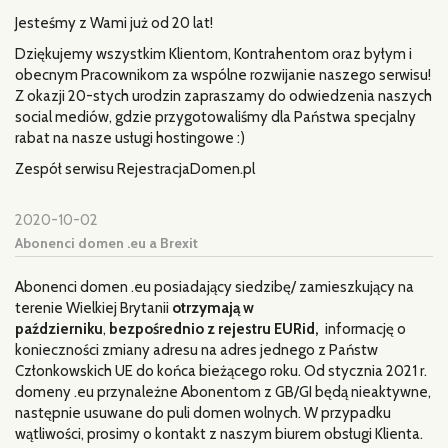
Jesteśmy z Wami już od 20 lat!
Dziękujemy wszystkim Klientom, Kontrahentom oraz byłym i
obecnym Pracownikom za wspólne rozwijanie naszego serwisu!
Z okazji 20-stych urodzin zapraszamy do odwiedzenia naszych
social mediów, gdzie przygotowaliśmy dla Państwa specjalny
rabat na nasze usługi hostingowe :)
Zespół serwisu RejestracjaDomen.pl
2020-10-02
Abonenci domen .eu a Brexit
Abonenci domen .eu posiadający siedzibę/ zamieszkujący na
terenie Wielkiej Brytanii
otrzymają w
październiku
,
bezpośrednio z rejestru EURid,
informację o
konieczności zmiany adresu na adres jednego z Państw
Członkowskich UE do końca bieżącego roku. Od stycznia 2021 r.
domeny .eu przynależne Abonentom z GB/GI będą nieaktywne,
następnie usuwane do puli domen wolnych. W przypadku
wątliwości, prosimy o kontakt z naszym biurem obsługi Klienta.