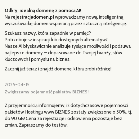
Odkryj idealną domenę z pomocą AI!
Na
rejestracjadomen.pl
wprowadzamy nową, inteligentną
wyszukiwarkę domen wspieraną przez sztuczną inteligencję.
Szukasz nazwy, która zapadnie w pamięć?
Potrzebujesz inspiracji lub dostępnych alternatyw?
Nasze AI błyskawicznie analizuje tysiące możliwości i podsuwa
najlepsze domeny — dopasowane do Twojej branży, słów
kluczowych i pomysłu na biznes.
Zacznij już teraz i znajdź domenę, która zrobi różnicę!
2025-04-15
Zwiększamy pojemność pakietów BIZNES!
Z przyjemnością informujemy, iż dotychczasowe pojemności
pakietów Hostingu www BIZNES zostały zwiększone o 50%, tj.
do 90 GB! Cena za rejestracje i odnowienia pozostaje bez
zmian. Zapraszamy do testów.