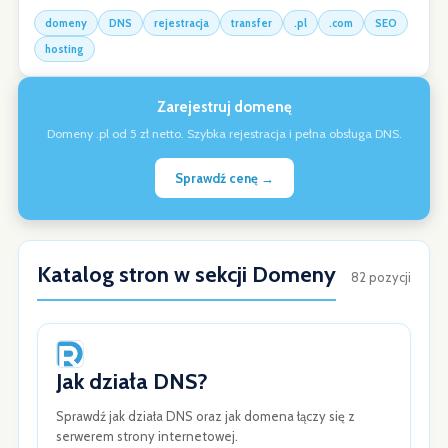
domeny
DNS
rejestracja
transfer
.pl
.com
SEO
hosting
Zarejestruj domenę
Domeny .pl od 5 zł netto. Szybka rejestracja i pełna obsługa DNS.
Sprawdź cenę →
Katalog stron w sekcji Domeny
82 pozycji
Jak działa DNS?
Sprawdź jak działa DNS oraz jak domena łączy się z
serwerem strony internetowej.