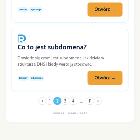
Otwórz →
domeny
rejestracja
Co to jest subdomena?
Dowiedz się czym jest subdomena, jak działa w
strukturze DNS i kiedy warto ją stosować.
Otwórz →
Domeny
Subdomena
‹
1
2
3
4
…
11
›
Strona 2 z 11 · pozycje 9–16 z 82