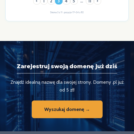
‹
1
2
3
4
5
…
11
›
Strona 3 z 11 · pozycje 17–24 z 82
Zarejestruj swoją domenę już dziś
Znajdź idealną nazwę dla swojej strony. Domeny .pl już
od 5 zł!
Wyszukaj domenę →