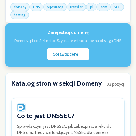
domeny
DNS
rejestracja
transfer
.pl
.com
SEO
hosting
Zarejestruj domenę
Domeny .pl od 5 zł netto. Szybka rejestracja i pełna obsługa DNS.
Sprawdź cenę →
Katalog stron w sekcji Domeny
82 pozycji
Co to jest DNSSEC?
Sprawdź czym jest DNSSEC, jak zabezpiecza rekordy
DNS oraz kiedy warto włączyć DNSSEC dla domeny