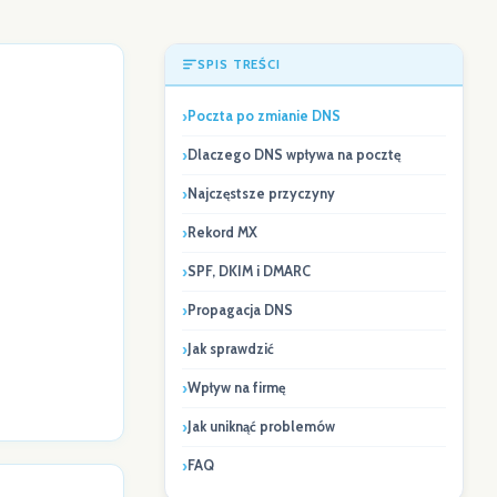
SPIS TREŚCI
Poczta po zmianie DNS
Dlaczego DNS wpływa na pocztę
Najczęstsze przyczyny
Rekord MX
SPF, DKIM i DMARC
Propagacja DNS
Jak sprawdzić
Wpływ na firmę
Jak uniknąć problemów
FAQ