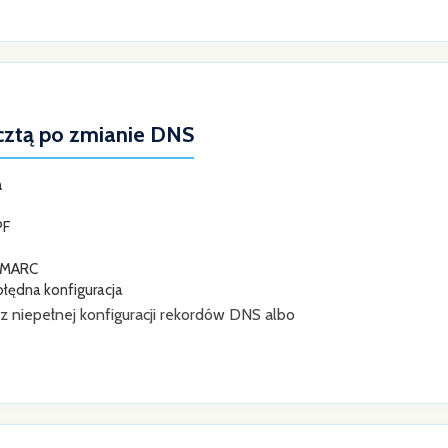
cztą po zmianie DNS
a
PF
 DMARC
błędna konfiguracja
 niepełnej konfiguracji rekordów DNS albo