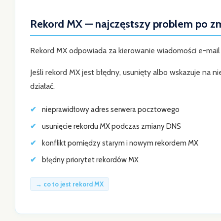
Rekord MX — najczęstszy problem po z
Rekord MX odpowiada za kierowanie wiadomości e-mail
Jeśli rekord MX jest błędny, usunięty albo wskazuje na 
działać.
nieprawidłowy adres serwera pocztowego
usunięcie rekordu MX podczas zmiany DNS
konflikt pomiędzy starym i nowym rekordem MX
błędny priorytet rekordów MX
→ co to jest rekord MX