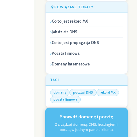
POWIĄZANE TEMATY
Co to jest rekord MX
Jak działa DNS
Co to jest propagacja DNS
Poczta firmowa
Domeny internetowe
TAGI
domeny
poczta i DNS
rekord MX
poczta firmowa
Sprawdź domenę i pocztę
Zarządzaj domeną, DNS, hostingiem i
pocztą w jednym panelu klienta.