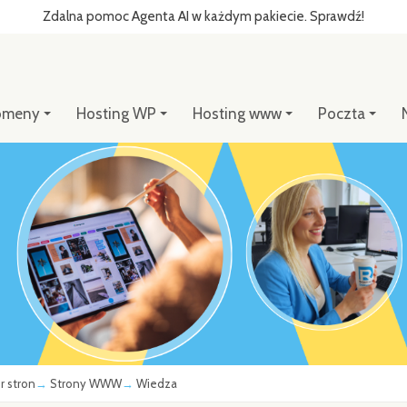
Zdalna pomoc Agenta AI w każdym pakiecie. Sprawdź!
omeny
Hosting WP
Hosting www
Poczta
r stron
Strony WWW
Wiedza