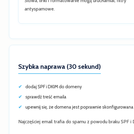
Słowa, linki i formatowanie mogą uruchamiać filtry
antyspamowe.
Szybka naprawa (30 sekund)
dodaj SPF i DKIM do domeny
sprawdź treść emaila
upewnij się, że domena jest poprawnie skonfigurowana
Najczęściej email trafia do spamu z powodu braku SPF i