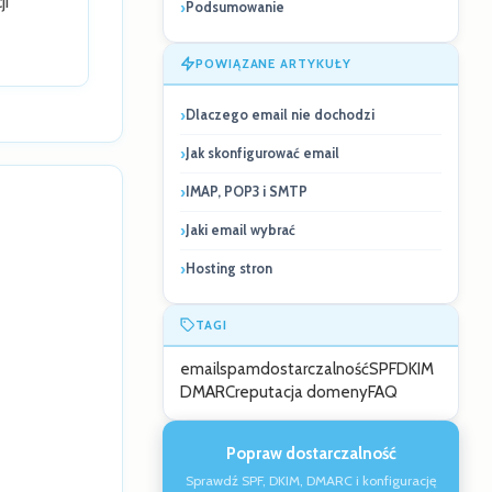
ji
Podsumowanie
POWIĄZANE ARTYKUŁY
Dlaczego email nie dochodzi
Jak skonfigurować email
IMAP, POP3 i SMTP
Jaki email wybrać
Hosting stron
TAGI
email
spam
dostarczalność
SPF
DKIM
DMARC
reputacja domeny
FAQ
Popraw dostarczalność
Sprawdź SPF, DKIM, DMARC i konfigurację