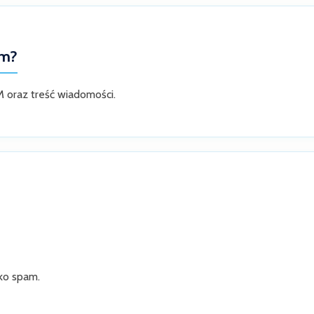
am?
M oraz treść wiadomości.
ko spam.