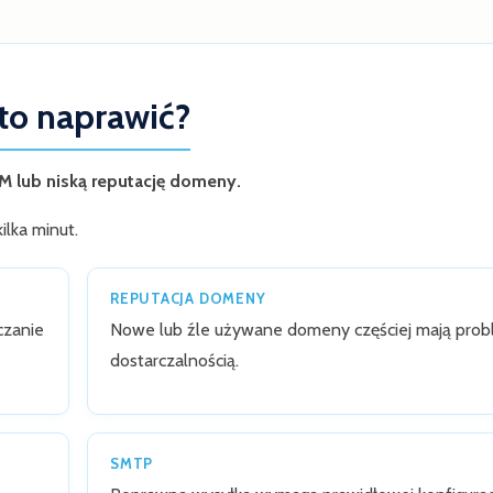
 to naprawić?
IM lub niską reputację domeny.
lka minut.
REPUTACJA DOMENY
czanie
Nowe lub źle używane domeny częściej mają prob
dostarczalnością.
SMTP