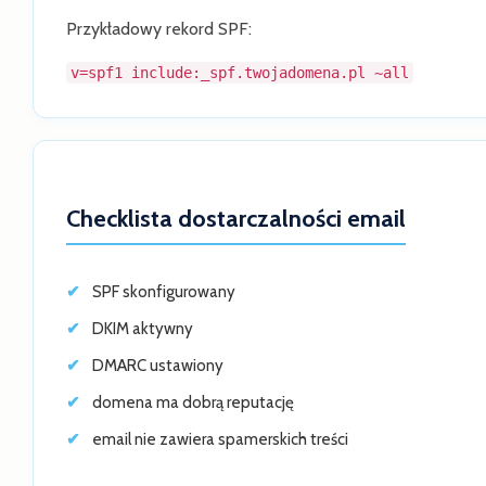
Przykładowy rekord SPF:
v=spf1 include:_spf.twojadomena.pl ~all
Checklista dostarczalności email
SPF skonfigurowany
DKIM aktywny
DMARC ustawiony
domena ma dobrą reputację
email nie zawiera spamerskich treści