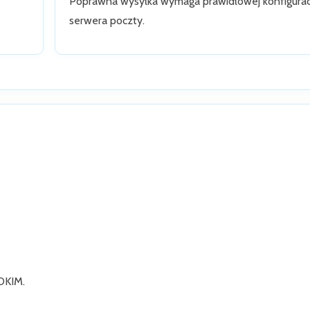
Poprawna wysyłka wymaga prawidłowej konfigurac
serwera poczty.
 DKIM.