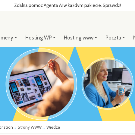
Zdalna pomoc Agenta AI w każdym pakiecie. Sprawdź!
omeny
Hosting WP
Hosting www
Poczta
or stron
Strony WWW
Wiedza