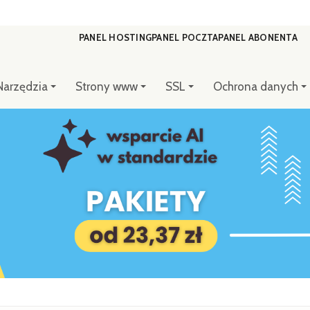
PANEL HOSTING
PANEL POCZTA
PANEL ABONENTA
Narzędzia
Strony www
SSL
Ochrona danych