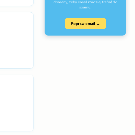
domeny, żeby email rzadziej trafiał do
spamu.
Popraw email →