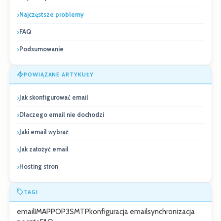
Najczęstsze problemy
FAQ
Podsumowanie
POWIĄZANE ARTYKUŁY
Jak skonfigurować email
Dlaczego email nie dochodzi
Jaki email wybrać
Jak założyć email
Hosting stron
TAGI
email
IMAP
POP3
SMTP
konfiguracja email
synchronizacja