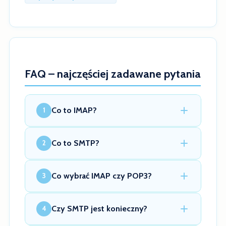
FAQ – najczęściej zadawane pytania
Co to IMAP?
1
Co to SMTP?
2
Co wybrać IMAP czy POP3?
3
Czy SMTP jest konieczny?
4