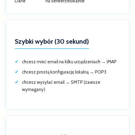
Dane
na serwerze
lokalnie
Szybki wybór (30 sekund)
chcesz mieć email na kilku urządzeniach → IMAP
chcesz prostą konfigurację lokalną → POP3
chcesz wysyłać email → SMTP (zawsze
wymagany)