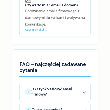
Czy warto mieć email z domeną
Porównanie emaila firmowego z
darmowymi skrzynkami i wpływu na
komunikację.
Czytaj artykuł →
FAQ – najczęściej zadawane
pytania
Jak szybko założyć email
1
firmowy?
Email firmowy można założyć w
Czy to jest trudne?
kilku krokach: domena, hosting i
2