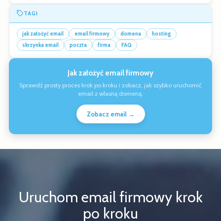
TAGI
jak założyć email
email firmowy
domena
hosting
skrzynka email
poczta
firma
FAQ
Jak założyć email firmowy
Sprawdź prosty proces krok po kroku i zobacz, jak szybko uruchomić
email z własną domeną.
Zobacz email →
Uruchom email firmowy krok
po kroku