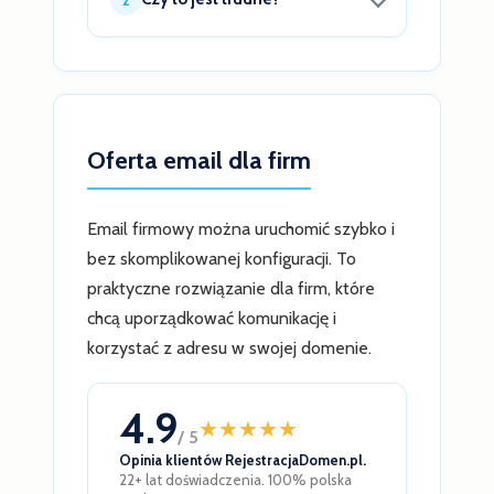
utworzenie skrzynki. Po aktywacji
Proces jest prosty i może być
usług adres jest zwykle gotowy
wykonany nawet bez wiedzy
do użycia od razu.
technicznej. W praktyce
sprowadza się do wybrania
domeny, hostingu i utworzenia
Oferta email dla firm
skrzynki email.
Email firmowy można uruchomić szybko i
bez skomplikowanej konfiguracji. To
praktyczne rozwiązanie dla firm, które
chcą uporządkować komunikację i
korzystać z adresu w swojej domenie.
4.9
★
★
★
★
★
/ 5
Opinia klientów RejestracjaDomen.pl.
22+ lat doświadczenia. 100% polska