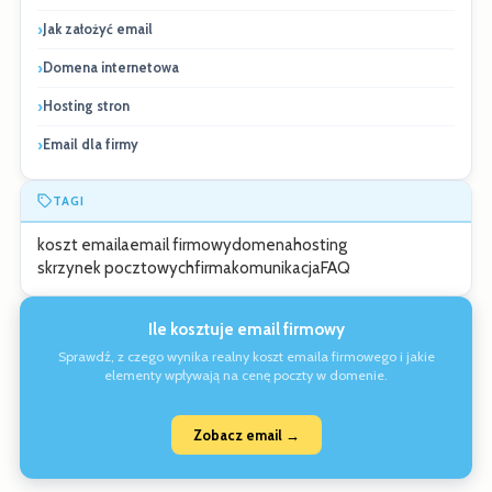
Jak założyć email
Domena internetowa
Hosting stron
Email dla firmy
TAGI
koszt emaila
email firmowy
domena
hosting
skrzynek pocztowych
firma
komunikacja
FAQ
Ile kosztuje email firmowy
Sprawdź, z czego wynika realny koszt emaila firmowego i jakie
elementy wpływają na cenę poczty w domenie.
Zobacz email →