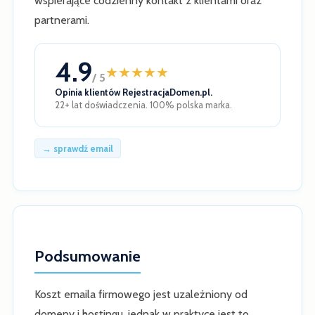
wspierające codzienny kontakt z klientami oraz
partnerami.
4.9
★
★
★
★
★
/ 5
Opinia klientów RejestracjaDomen.pl.
22+ lat doświadczenia. 100% polska marka.
→ sprawdź email
Podsumowanie
Koszt emaila firmowego jest uzależniony od
domeny i hostingu, jednak w praktyce jest to