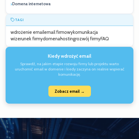
Domena internetowa
TAGI
wdrożenie email
email firmowy
komunikacja
wizerunek firmy
domena
hosting
rozwój firmy
FAQ
Kiedy wdrożyć email
Sprawdź, na jakim etapie rozwoju firmy lub projektu warto
uruchomić email w domenie i kiedy zaczyna on realnie wspierać
komunikację.
Zobacz email →