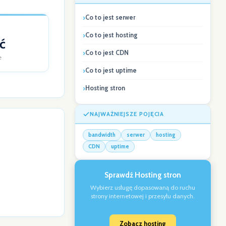
Co to jest serwer
Co to jest hosting
ć
Co to jest CDN
e
Co to jest uptime
Hosting stron
NAJWAŻNIEJSZE POJĘCIA
bandwidth
serwer
hosting
CDN
uptime
Sprawdź Hosting stron
Wybierz usługę dopasowaną do ruchu
strony internetowej i przesyłu danych.
Zobacz hosting