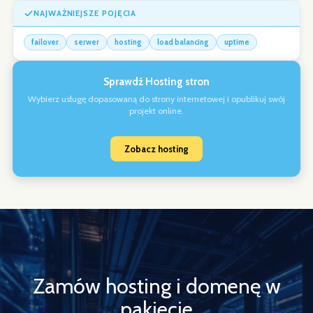
NAJWAŻNIEJSZE POJĘCIA
failover
serwer
hosting
load balancing
uptime
Sprawdź Hosting stron
Wybierz usługę dopasowaną do strony internetowej i opublikuj swój
projekt online.
Zobacz hosting
Zamów hosting i domenę w
pakiecie