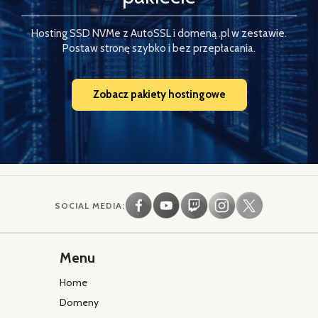
Hosting SSD NVMe z AutoSSL i domeną .pl w zestawie.
Postaw stronę szybko i bez przepłacania.
Zobacz pakiety hostingowe
SOCIAL MEDIA:
Menu
Home
Domeny