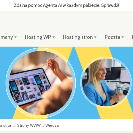
Zdalna pomoc Agenta AI w każdym pakiecie. Sprawdź!
omeny
Hosting WP
Hosting stron
Poczta
or stron
Strony WWW
Wiedza