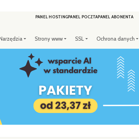
PANEL HOSTING
PANEL POCZTA
PANEL ABONENTA
Narzędzia
Strony www
SSL
Ochrona danych