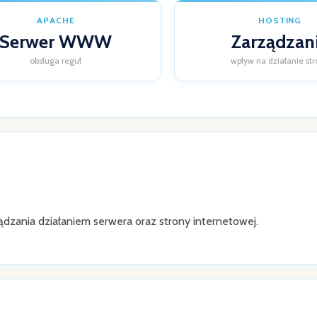
APACHE
HOSTING
Serwer WWW
Zarządzan
obsługa reguł
wpływ na działanie st
ądzania działaniem serwera oraz strony internetowej.