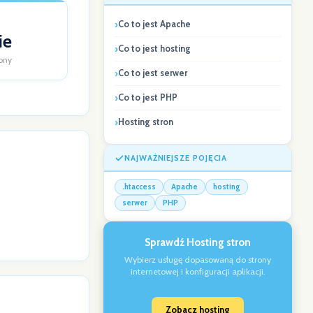
Co to jest Apache
ie
Co to jest hosting
rony
Co to jest serwer
Co to jest PHP
Hosting stron
NAJWAŻNIEJSZE POJĘCIA
.htaccess
Apache
hosting
serwer
PHP
Sprawdź Hosting stron
Wybierz usługę dopasowaną do strony
internetowej i konfiguracji aplikacji.
Zobacz hosting