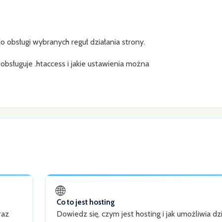
o obsługi wybranych reguł działania strony.
bsługuje .htaccess i jakie ustawienia można
🌐
Co to jest hosting
raz
Dowiedz się, czym jest hosting i jak umożliwia dz