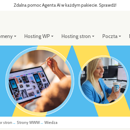
Zdalna pomoc Agenta AI w każdym pakiecie. Sprawdź!
omeny
Hosting WP
Hosting stron
Poczta
or stron
Strony WWW
Wiedza