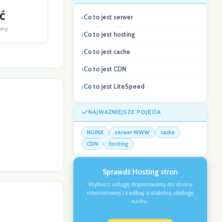
ć
Co to jest serwer
ony
Co to jest hosting
Co to jest cache
Co to jest CDN
Co to jest LiteSpeed
NAJWAŻNIEJSZE POJĘCIA
NGINX
serwer WWW
cache
CDN
hosting
Sprawdź Hosting stron
Wybierz usługę dopasowaną do strony
internetowej i zadbaj o stabilną obsługę
ruchu.