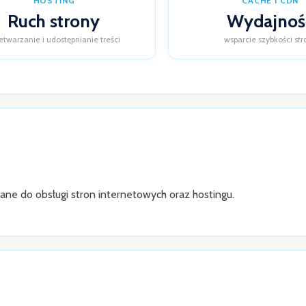
HOSTING
CACHE I CDN
Ruch strony
Wydajnoś
etwarzanie i udostępnianie treści
wsparcie szybkości str
 do obsługi stron internetowych oraz hostingu.