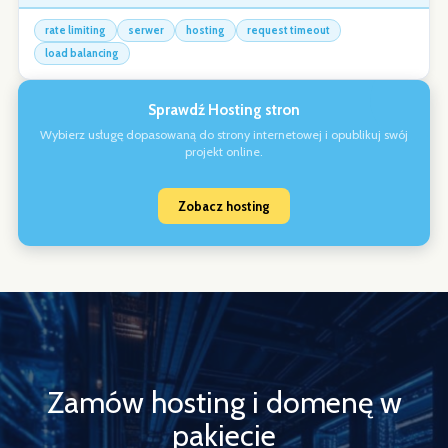
rate limiting
serwer
hosting
request timeout
load balancing
Sprawdź Hosting stron
Wybierz usługę dopasowaną do strony internetowej i opublikuj swój
projekt online.
Zobacz hosting
Zamów hosting i domenę w
pakiecie