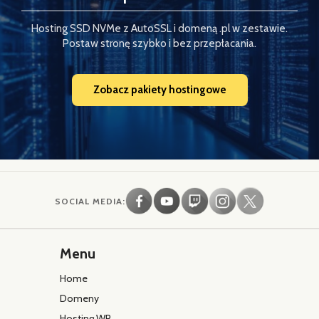
Hosting SSD NVMe z AutoSSL i domeną .pl w zestawie.
Postaw stronę szybko i bez przepłacania.
Zobacz pakiety hostingowe
SOCIAL MEDIA:
Menu
Home
Domeny
Hosting WP