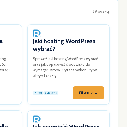
59 pozycji
a
Jaki hosting WordPress
wybrać?
ing -
Sprawdź jaki hosting WordPress wybrać
ści,
oraz jak dopasować środowisko do
brać i
wymagań strony. Kryteria wyboru, typy
witryn i koszty.
Otwórz →
PHP 8.2
SSD NVMe
dla
Jak przenieść WordPress