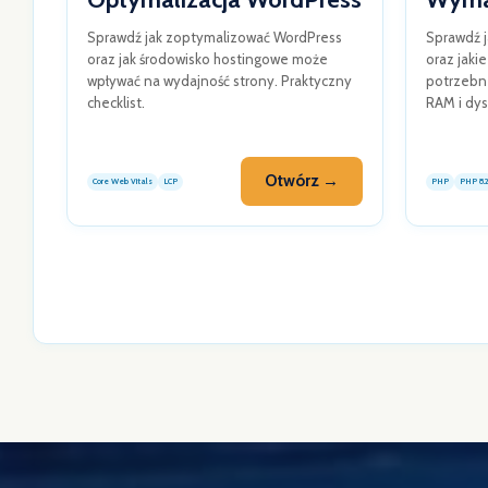
Sprawdź jak zoptymalizować WordPress
Sprawdź 
oraz jak środowisko hostingowe może
oraz jaki
wpływać na wydajność strony. Praktyczny
potrzebn
checklist.
RAM i dys
Otwórz →
Core Web Vitals
LCP
PHP
PHP 8.