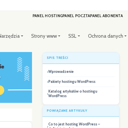
PANEL HOSTING
PANEL POCZTA
PANEL ABONENTA
Narzędzia
Strony www
SSL
Ochrona danych
SPIS TREŚCI
Wprowadzenie
Pakiety hostingu WordPress
Katalog artykułów o hostingu
WordPress
POWIĄZANE ARTYKUŁY
Co to jest hosting WordPress –