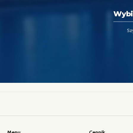
Wybi
Sz
Menu
Cennik