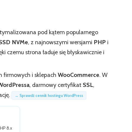
optymalizowana pod kątem popularnego
SSD NVMe
, z najnowszymi wersjami
PHP
i
i czemu strona ładuje się błyskawicznie i
h firmowych i sklepach
WooCommerce
. W
 WordPressa
, darmowy certyfikat
SSL
,
ację.
→ Sprawdź cennik hostingu WordPress
PHP 8.x