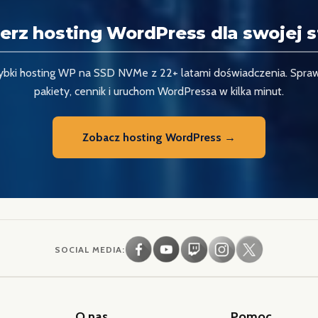
erz hosting WordPress dla swojej s
ybki hosting WP na SSD NVMe z 22+ latami doświadczenia. Spra
pakiety, cennik i uruchom WordPressa w kilka minut.
Zobacz hosting WordPress →
SOCIAL MEDIA:
O nas
Pomoc