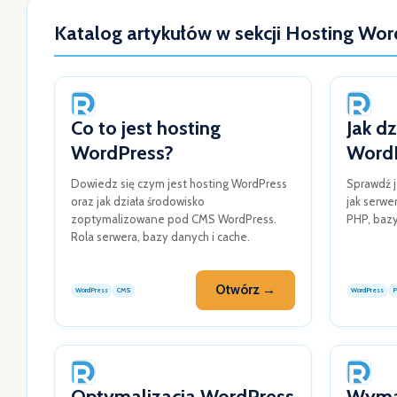
Katalog artykułów w sekcji Hosting Wo
Co to jest hosting
Jak dz
WordPress?
Word
Dowiedz się czym jest hosting WordPress
Sprawdź j
oraz jak działa środowisko
jak serwe
zoptymalizowane pod CMS WordPress.
PHP, bazy
Rola serwera, bazy danych i cache.
Otwórz →
WordPress
CMS
WordPress
P
Optymalizacja WordPress
Wyma