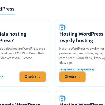
rdPress
iała hosting
Hosting WordPress 
Press?
zwykły hosting
ak działa hosting WordPress oraz
Hosting WordPress vs zwykły host
r obsługuje CMS WordPress. Rola
porównanie parametrów, wydajno
 danych MySQL i cache.
cache i cen. Dowiedz się, który wy
dlaczego.
Hosting WordPress
hosting współdzielony
Otwórz →
Otwórz →
HP
gania WordPress
Hosting WordPress 