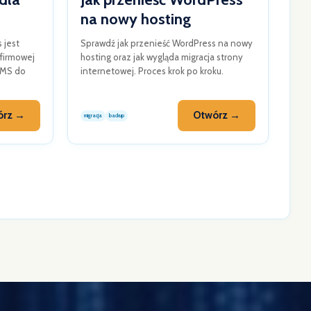
na nowy hosting
 jest
Sprawdź jak przenieść WordPress na nowy
firmowej
hosting oraz jak wygląda migracja strony
CMS do
internetowej. Proces krok po kroku.
órz →
Otwórz →
migracja
backup