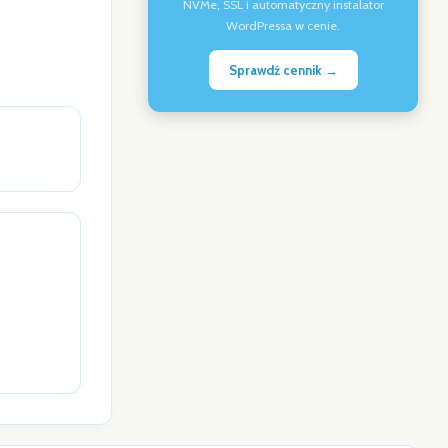
NVMe, SSL i automatyczny instalator
WordPressa w cenie.
Sprawdź cennik →