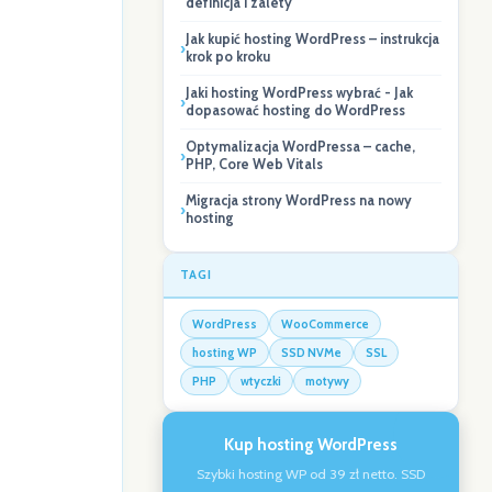
definicja i zalety
Jak kupić hosting WordPress – instrukcja
krok po kroku
Jaki hosting WordPress wybrać - Jak
dopasować hosting do WordPress
Optymalizacja WordPressa – cache,
PHP, Core Web Vitals
Migracja strony WordPress na nowy
hosting
TAGI
WordPress
WooCommerce
hosting WP
SSD NVMe
SSL
PHP
wtyczki
motywy
Kup hosting WordPress
Szybki hosting WP od 39 zł netto. SSD