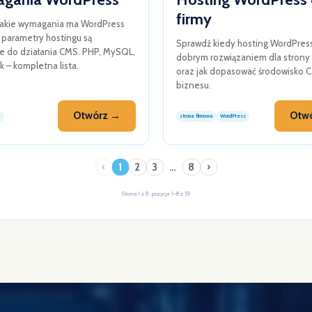
firmy
jakie wymagania ma WordPress
e parametry hostingu są
Sprawdź kiedy hosting WordPress
e do działania CMS. PHP, MySQL,
dobrym rozwiązaniem dla strony 
k – kompletna lista.
oraz jak dopasować środowisko 
biznesu.
Otwórz →
Otw
2
strona firmowa
WordPress
‹
1
2
3
…
8
›
Strona 1 z 8 · pozycje 1–8 z 59