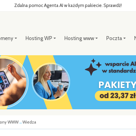
Zdalna pomoc Agenta AI w każdym pakiecie. Sprawdź!
omeny
Hosting WP
Hosting www
Poczta
rony WWW
Wiedza