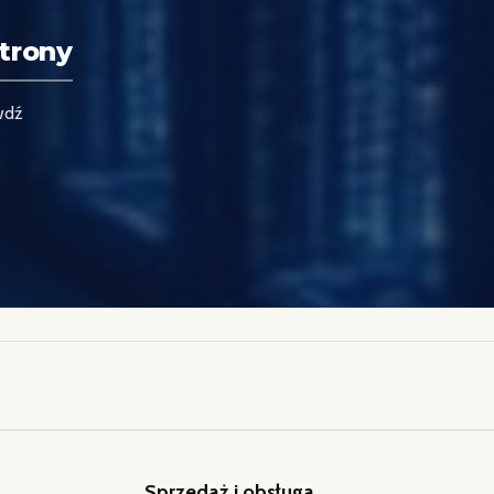
trony
wdź
Sprzedaż i obsługa