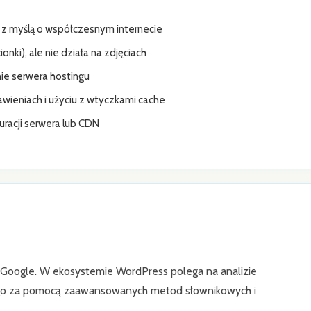
 z myślą o współczesnym internecie
onki), ale nie działa na zdjęciach
nie serwera hostingu
wieniach i użyciu z wtyczkami cache
uracji serwera lub CDN
z Google. W ekosystemie WordPress polega na analizie
 go za pomocą zaawansowanych metod słownikowych i