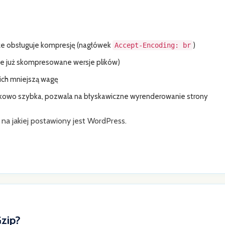
, że obsługuje kompresję (nagłówek
)
Accept-Encoding: br
he już skompresowane wersje plików)
 ich mniejszą wagę
yjątkowo szybka, pozwala na błyskawiczne wyrenderowanie strony
na jakiej postawiony jest WordPress.
Gzip?