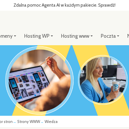
Zdalna pomoc Agenta AI w każdym pakiecie. Sprawdź!
omeny
Hosting WP
Hosting www
Poczta
or stron
Strony WWW
Wiedza