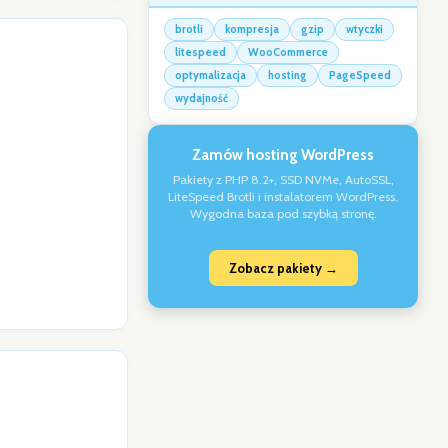
brotli
kompresja
gzip
wtyczki
litespeed
WooCommerce
optymalizacja
hosting
PageSpeed
wydajność
Zamów hosting WordPress
Pakiety z PHP 8.2+, SSD NVMe, AutoSSL,
LiteSpeed Brotli i instalatorem WordPress.
Wygodna baza pod szybką stronę.
Zobacz pakiety →