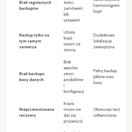
Brak regularnych
treści,
harmonogram
backupów
zamówień
kopii
lub
ustawień
Utrata
Backup tylko na
Dodatkowa
kopii
tym samym
lokalizacja
razem ze
serwerze
zewnętrzna
stroną
Brak
wpisów,
Pełny backup
Brak backupu
stron,
plików oraz
bazy danych
produktów
bazy
i
konfiguracji
Kopia
Nieprzetestowane
może nie
Okresowy test
recovery
dać się
odtworzenia
przywrócić