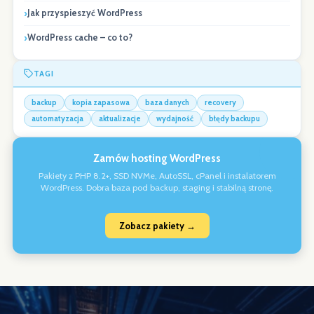
Jak przyspieszyć WordPress
WordPress cache – co to?
TAGI
backup
kopia zapasowa
baza danych
recovery
automatyzacja
aktualizacje
wydajność
błędy backupu
Zamów hosting WordPress
Pakiety z PHP 8.2+, SSD NVMe, AutoSSL, cPanel i instalatorem
WordPress. Dobra baza pod backup, staging i stabilną stronę.
Zobacz pakiety →