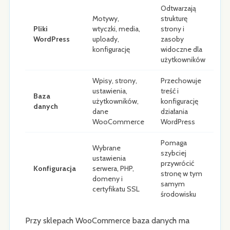
Odtwarzają
Motywy,
strukturę
Pliki
wtyczki, media,
strony i
WordPress
uploady,
zasoby
konfigurację
widoczne dla
użytkowników
Wpisy, strony,
Przechowuje
ustawienia,
treść i
Baza
użytkowników,
konfigurację
danych
dane
działania
WooCommerce
WordPress
Pomaga
Wybrane
szybciej
ustawienia
przywrócić
Konfiguracja
serwera, PHP,
stronę w tym
domeny i
samym
certyfikatu SSL
środowisku
Przy sklepach WooCommerce baza danych ma