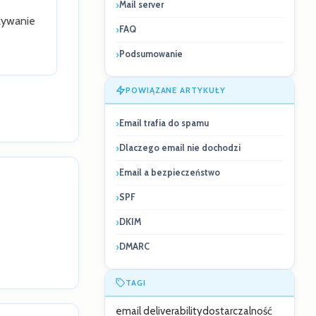
Mail server
azywanie
FAQ
Podsumowanie
POWIĄZANE ARTYKUŁY
Email trafia do spamu
Dlaczego email nie dochodzi
Email a bezpieczeństwo
SPF
DKIM
DMARC
TAGI
email deliverability
dostarczalność