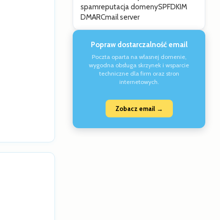
spam
reputacja domeny
SPF
DKIM
DMARC
mail server
Popraw dostarczalność email
Poczta oparta na własnej domenie,
wygodna obsługa skrzynek i wsparcie
techniczne dla firm oraz stron
internetowych.
Zobacz email →