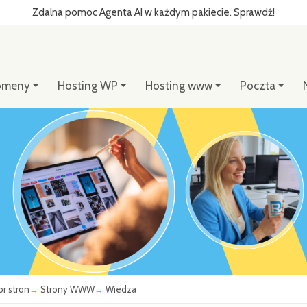
Zdalna pomoc Agenta AI w każdym pakiecie. Sprawdź!
omeny
Hosting WP
Hosting www
Poczta
or stron
Strony WWW
Wiedza