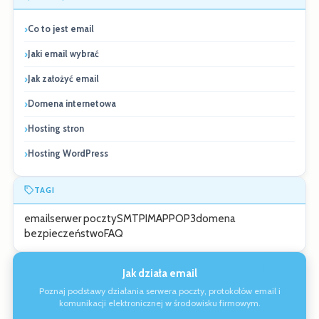
Co to jest email
Jaki email wybrać
Jak założyć email
Domena internetowa
Hosting stron
Hosting WordPress
TAGI
email
serwer poczty
SMTP
IMAP
POP3
domena
bezpieczeństwo
FAQ
Jak działa email
Poznaj podstawy działania serwera poczty, protokołów email i
komunikacji elektronicznej w środowisku firmowym.