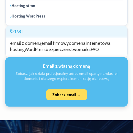
Hosting stron
Hosting WordPress
TAGI
email z domeną
email firmowy
domena internetowa
hosting
WordPress
bezpieczeństwo
marka
FAQ
Email z własną domeną
Zobacz, jak działa profesjonalny adres email oparty na własnej
domenie i dlaczego wspiera komunikację biznesową.
Zobacz email →