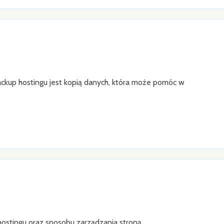
ackup hostingu jest kopią danych, która może pomóc w
ostingu oraz sposobu zarządzania stroną