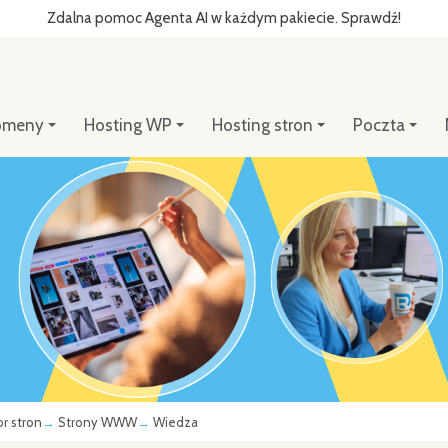
Zdalna pomoc Agenta AI w każdym pakiecie. Sprawdź!
omeny
Hosting WP
Hosting stron
Poczta
or stron
Strony WWW
Wiedza