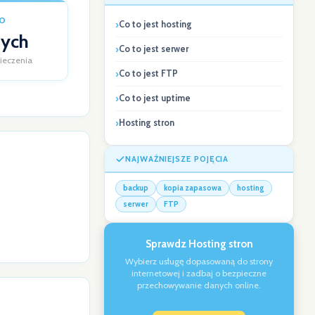
O
Co to jest hosting
nych
Co to jest serwer
ieczenia
Co to jest FTP
Co to jest uptime
Hosting stron
NAJWAŻNIEJSZE POJĘCIA
backup
kopia zapasowa
hosting
serwer
FTP
Sprawdz Hosting stron
Wybierz usługę dopasowaną do strony
internetowej i zadbaj o bezpieczne
przechowywanie danych online.